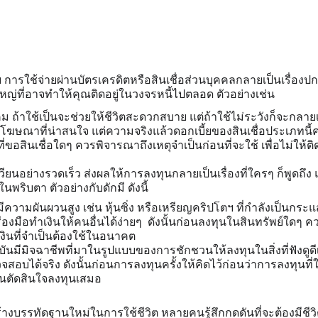
่าย การใช้จ่ายผ่านบัตรเครดิตหรือสินเชื่อส่วนบุคคลกลายเป็นเรื่อง
นใหญ่ที่อาจทำให้คุณติดอยู่ในวงจรหนี้ไปตลอด ตัวอย่างเช่น
 ถ้าใช้เป็นจะช่วยให้ชีวิตสะดวกสบาย แต่ถ้าใช้ไม่ระวังก็จะกลาย
โฆษณาที่น่าสนใจ แต่ความจริงแล้วดอกเบี้ยของสินเชื่อประเภทนี้ค่
ที่ขอสินเชื่อใดๆ ควรพิจารณาถึงเหตุจำเป็นก่อนที่จะใช้ เพื่อไม่ให้ติด
เวียนอย่างรวดเร็ว ส่งผลให้การลงทุนกลายเป็นเรื่องที่ใครๆ ก็พูด
พริบตา ตัวอย่างกับดักมี ดังนี้
ีความผันผวนสูง เช่น หุ้นซิ่ง หรือเหรียญคริปโตฯ ที่กำลังเป็นกระแส เ
องมือทำเงินให้คนอื่นได้ง่ายๆ  ดังนั้นก่อนลงทุนในสินทรัพย์ใดๆ ค
ือเงินที่จำเป็นต้องใช้ในอนาคต
ุบันมีมิจฉาชีพที่มาในรูปแบบของการชักชวนให้ลงทุนในสิ่งที่ฟังดู
วจสอบได้จริง ดังนั้นก่อนการลงทุนครั้งให้คิดไว้ก่อนว่าการลงทุ
อนตัดสินใจลงทุนเสมอ
างบรรทัดฐานใหม่ในการใช้ชีวิต หลายคนรู้สึกกดดันที่จะต้องมีชีวิตที