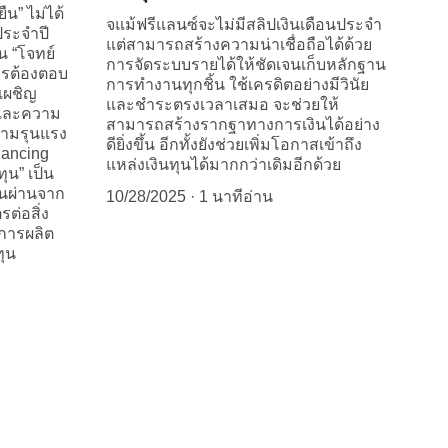
ืน” ไม่ได้
จแม้ฟรีแลนซ์จะไม่มีสลิปเงินเดือนประจำ
ประจำปี
แต่สามารถสร้างความน่าเชื่อถือได้ด้วย
น “โจทย์
การจัดระบบรายได้ให้ชัดเจนเก็บหลักฐาน
์กรต้องตอบ
การทำงานทุกชิ้น ใช้เครดิตอย่างมีวินัย
เผชิญ
และชำระตรงเวลาเสมอ จะช่วยให้
 และความ
สามารถสร้างรากฐาทางการเงินได้อย่าง
ความรุนแรง
ดียิ่งขึ้น อีกทั้งยังช่วยเพิ่มโอกาสเข้าถึง
inancing
แหล่งเงินทุนได้มากกว่าเดิมอีกด้วย
ทุน” เป็น
่ยนผ่านจาก
10/28/2025
1 นาทีอ่าน
รต่อสิ่ง
งการผลิต
ุน