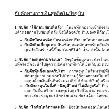
กับดักทางการเงินสุดฮิตในปัจจุบัน
1. กับดัก "ใช้ก่อน ผ่อนทีหลัง"   
ในยุคที่ทุกอย่างเข้าถึงง
แล้วค่อยตามไปผ่อนทีหลัง ซึ่งนี่คือจุดเริ่มต้นของหนี้ก้อ
กับดักบัตรเครดิต 
บัตรเครดิตเปรียบเสมือนดาบสองคม
กับดักสินเชื่อบุคคล  
สินเชื่อบุคคลมักมาพร้อมกับคำ
คุณกำลังสร้างหนี้ขึ้นมาโดยที่ไม่จำเป็น  ดังนั้นก่อน
2. กับดัก "ลงทุนตามกระแส"  
ปัจจุบันข้อมูลข่าวสารไหล
แท้จริง มักจะนำไปสู่ความผิดพลาดที่ทำให้เงินเก็บหมดไปใน
กับดักหุ้นซิ่งและคริปโตฯ   
 การลงทุนในสินทรัพย์ที่ม
ซ่อนอยู่มากมาย หากไม่มีความรู้ก็อาจกลายเป็นเครื่
ลงทุนด้วยเงินเย็นที่พร้อมจะเสียได้ ห้ามช้เงินกู้ หร
 กับดักลงทุนในสิ่งที่ “ฟังดูดี” แต่ “ไม่มีอยู่จริง”  
ปัจจ
เวลาอันสั้น หรือการลงทุนในธุรกิจที่ไม่สามารถตร
ตรวจสอบข้อมูลบริษัทหรือแพลตฟอร์มนั้นๆ ให้ดีก่
3. กับดัก "ไลฟ์สไตล์ตามคนอื่น" 
ปัจจุบันสังคมออนไลน์สร้