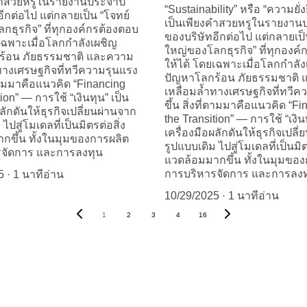
คำสวยหรูในรายงานประจำปี
“Sustainability” หรือ “ความยั่งย
ีกต่อไป แต่กลายเป็น “โจทย์
เป็นเพียงคำสวยหรูในรายงาน
กธุรกิจ” ที่ทุกองค์กรต้องตอบ
ของบริษัทอีกต่อไป แต่กลายเป็
ยเฉพาะเมื่อโลกกำลังเผชิญ
ใหญ่ของโลกธุรกิจ” ที่ทุกองค
ร้อน ภัยธรรมชาติ และความ
ให้ได้ โดยเฉพาะเมื่อโลกกำลัง
ำทางเศรษฐกิจที่ทวีความรุนแรง
ปัญหาโลกร้อน ภัยธรรมชาติ
ี่ตามมาคือแนวคิด “Financing
เหลื่อมล้ำทางเศรษฐกิจที่ทวี
ion” — การใช้ “เงินทุน” เป็น
ขึ้น สิ่งที่ตามมาคือแนวคิด “F
ผลักดันให้ธุรกิจเปลี่ยนผ่านจาก
the Transition” — การใช้ “เงิน
ไปสู่โมเดลที่เป็นมิตรต่อสิ่ง
เครื่องมือผลักดันให้ธุรกิจเปลี
กขึ้น ทั้งในมุมของการผลิต
รูปแบบเดิม ไปสู่โมเดลที่เป็นมิต
รจัดการ และการลงทุน
แวดล้อมมากขึ้น ทั้งในมุมขอ
การบริหารจัดการ และการลงท
5
1 นาทีอ่าน
10/29/2025
1 นาทีอ่าน
1
2
3
4
16